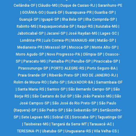
Ceilândia-DF
|
Cláudio-MG
|
Duque de Caxias-RJ
|
Garanhuns-PE
|
GOIÂNIA-GO
|
Guará-DF
|
Guarapuava-PR
|
Guariba-SP
|
Guarujá-SP
|
Iguapé-SP
|
Ilha Bela-SP
|
Ilha Comprida-SP
|
Itabirito-MG
|
Itaquaquecetuba-SP
|
Itaqui-RS
|
Ituiutaba-MG
|
Jaboticabal-SP
|
Jacareí-SP
|
José Raydan-MG
|
Lages-SC
|
Londrina-PR
|
Luís Correia-PI
|
MANAUS-AM
|
Matão-SP
|
Medianeira-PR
|
Mirassol-SP
|
Mococa-SP
|
Monte Alto-SP
|
Morro Agudo-SP
|
Novo Progresso-PA
|
Olímpia-SP
|
Osasco-
SP
|
Paracatu-MG
|
Parnaíba-PI
|
Peruíbe-SP
|
Piracicaba-SP
|
Pirassununga-SP
|
PORTO ALEGRE-RS
|
Porto Seguro-BA
|
Praia Grande-SP
|
Ribeirão Preto-SP
|
RIO DE JANEIRO-RJ
|
Rolim de Moura-RO
|
Salto-SP
|
SALVADOR-BA
|
Samambaia-DF
|
Santa Maria-RS
|
Santos-SP
|
São Bernardo Campo-SP
|
São
Borja-RS
|
São Caetano do Sul-SP
|
São João Paraíso-MG
|
São
José Campos-SP
|
São José do Rio Preto-SP
|
São Paulo
(Itaquera)-SP
|
São Pedro-SP
|
São Sebastião-SP
|
Sertãozinho-
SP
|
Sete Lagoas-MG
|
Sobral-CE
|
Sorocaba-SP
|
Taguatinga-DF
|
Taiobeiras-MG
|
Tangará da Serra-MT
|
Tarauacá-AC
|
TERESINA-PI
|
Ubatuba-SP
|
Uruguaiana-RS
|
Vila Velha-ES
|