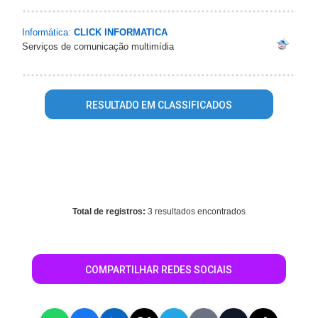
Informática:
CLICK INFORMATICA
Serviços de comunicação multimídia
RESULTADO EM CLASSIFICADOS
Warning
: mysql_fetch_array() expects parameter 1 to be
resource, array given in
/home/guiaroraima/www/conteudo_resultado_busca.php
on
line
496
Total de registros:
3 resultados encontrados
COMPARTILHAR REDES SOCIAIS