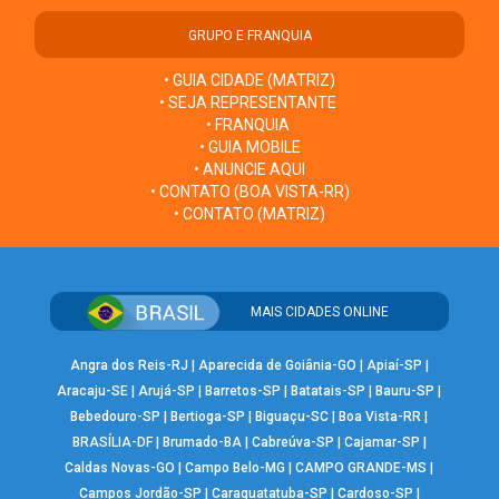
GRUPO E FRANQUIA
• GUIA CIDADE (MATRIZ)
• SEJA REPRESENTANTE
• FRANQUIA
• GUIA MOBILE
• ANUNCIE AQUI
• CONTATO (BOA VISTA-RR)
• CONTATO (MATRIZ)
MAIS CIDADES ONLINE
Angra dos Reis-RJ
|
Aparecida de Goiânia-GO
|
Apiaí-SP
|
Aracaju-SE
|
Arujá-SP
|
Barretos-SP
|
Batatais-SP
|
Bauru-SP
|
Bebedouro-SP
|
Bertioga-SP
|
Biguaçu-SC
|
Boa Vista-RR
|
BRASÍLIA-DF
|
Brumado-BA
|
Cabreúva-SP
|
Cajamar-SP
|
Caldas Novas-GO
|
Campo Belo-MG
|
CAMPO GRANDE-MS
|
Campos Jordão-SP
|
Caraguatatuba-SP
|
Cardoso-SP
|