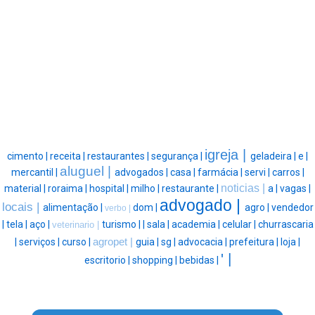
igreja |
cimento |
receita |
restaurantes |
segurança |
geladeira |
e |
aluguel |
mercantil |
advogados |
casa |
farmácia |
servi |
carros |
noticias |
material |
roraima |
hospital |
milho |
restaurante |
a |
vagas |
advogado |
locais |
alimentação |
dom |
agro |
vendedor
verbo |
|
tela |
aço |
turismo |
|
sala |
academia |
celular |
churrascaria
veterinario |
|
serviços |
curso |
agropet |
guia |
sg |
advocacia |
prefeitura |
loja |
' |
escritorio |
shopping |
bebidas |